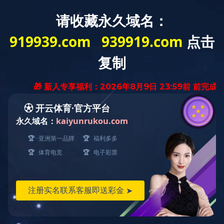
网站
87157829
股票代码
301077
投诉热线：
厂家直销·专注
0571-
开云(中国)布生
开云(中国)新
产研发
开云(中国)
开云(中
辅料开云
材
88156161
CNSS
面料
国)布
材料
开云(中国)材料
化纤/TC开云(中
国)布
印花开云(中国)面料
普亮开云(中国)布
开云(中国)背心
开云(中国)布
炫彩开
高亮
阻
开
阻燃开云(中国)布
开云(中国)热贴膜
彩色开云(中国)布