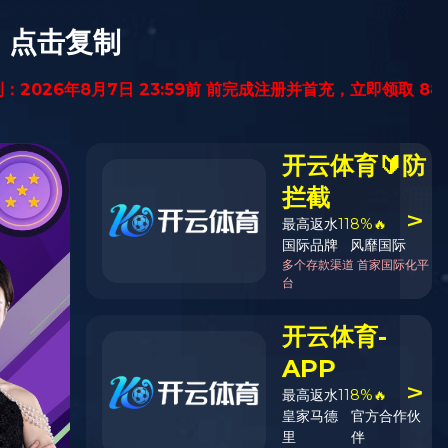
7157829
股票代码
301077
8156161
关于开云(中
联系我
搜索
EN
国)
们
我们的优势
-1303-4 高亮TC开云(中国)布
开云手机官
330
方网站文化
彩色开云(中国)面料
耐水洗开云(中国)布
开云(中国)织带
T恤执勤服
灰色
投资者关系
160cm，可按需裁切
T/C布