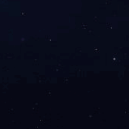
18957150937
（微信同号 扫码添加）
客服电话/微信
网站地图
关
浙江开云(中国)
闭
咨
chinareflective
询
QQ咨询
在线咨询
18957150937
（微信同号 扫码添加）
联系我们
或直接拨打座机电
话
400-668-3005
站
|
九游电子_九游(中国)
|
开云手机版登录入口
|
九游官方