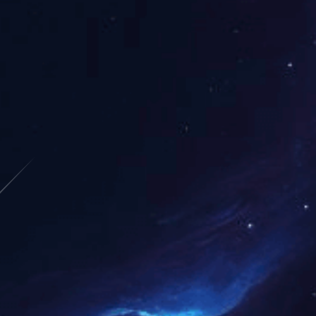
品
导
航