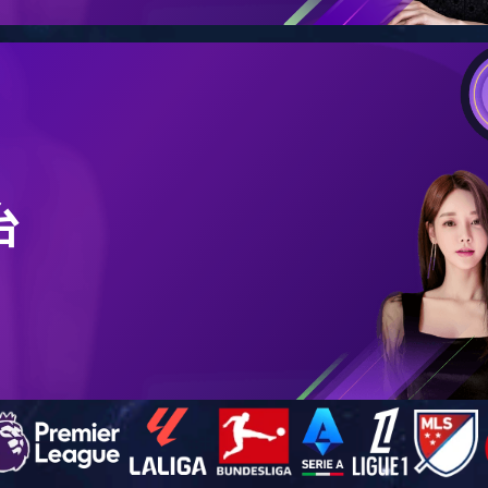
亮度
开云(中国)弹力布
开云(中国)包边条
冲孔开云(中国)布
开云(中国)丝
水洗
产品标准
产品用途
4
产品详情