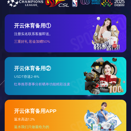
经济型高亮化纤开云
货号：
1303-1
基布
亮度：
＞260
幅宽