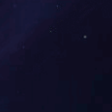
大红柔软尼丝纺开云
货号：
CSRG-6036
基布
亮度：
＞10
幅宽