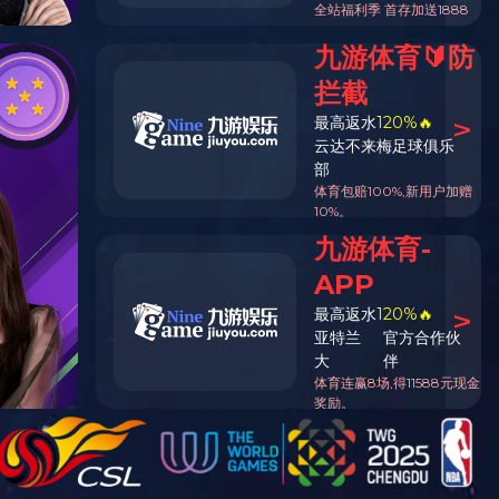
50m，100m，200m
开云(中国)晶格
夜光面料
适用于各类对开云(中国)性能有一定要求的
安防服装、背心等。
00-668-3005
在线咨询