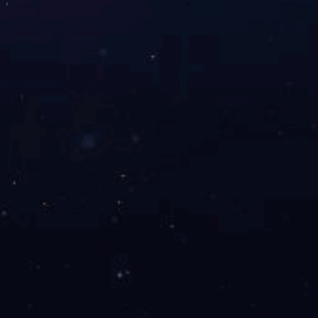
开云(中国)产品
相关链接
24层
开云(中国)布
产品样册
辅料开云(中国)材料
产品证书
开云(中国)面料
关于我们
开云(中国)背心
联系我们
开云(中国)雨衣
新闻资讯
开云(中国)服
© 开云(中国)新材 2020
浙ICP备05021552号-5
_安博(中国)
|
开云在线注册
|
开云「Kaiyun」中国·官方网