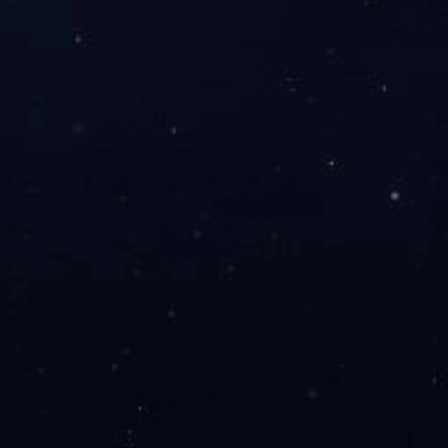
18957150937
（微信同号 扫码添加）
客服电话/微信
网站地图
关
浙江开云(中国)
闭
咨
chinareflective
询
QQ咨询
在线咨询
18957150937
（微信同号 扫码添加）
联系我们
或直接拨打座机电
话
400-668-3005
站
|
九游电子_九游(中国)
|
开云手机版登录入口
|
九游官方