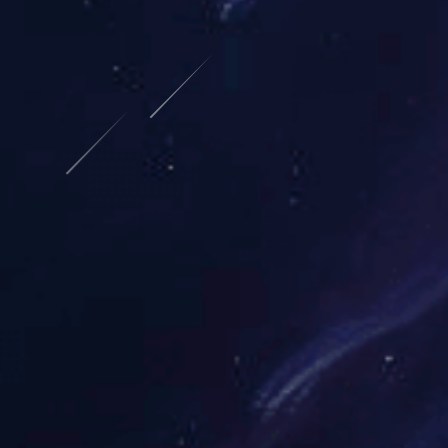
注：颜色可
开云(中国)
皮革面料等