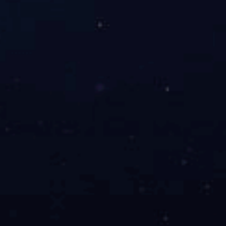
开云(中国)晶格带（W形）
中亮彩色开云(中国)布
-PVC001
CSR-H1008-A
CSR-40
欢迎咨询开云(中
国)新材
18957150937
（微信同号 扫码添加）
客服电话/微信
网站地图
关
浙江开云(中国)
闭
咨
chinareflective
询
QQ咨询
在线咨询