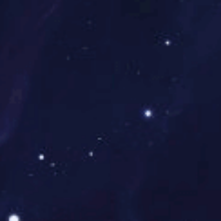
根据潘通色号定制，如需免费打样或寄样，请咨询
400-668-
开云(中国)20多年来专注创新和产品定制开发， 将开云(中
。