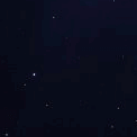
炫彩七彩开云(中国)热贴膜材料
亮银双面开云(中国)弹力带开云(中国)布
-4003-CS001
CSR-2000-D
CS
开云手机官方网站
运营中心：杭州市江干区市民街98号尊宝大厦金尊
杭州工厂地址：杭州市余杭区径山镇漕桥村凤凰山
湖州工厂地址：湖州市长兴县和平镇城南开发区
咨询热线：400-668-3005 0571-87157829
邮箱：cnss@chinastars.com.cn