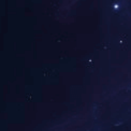
彩色开云(
产
品
导
航