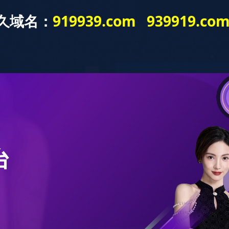
0571-8
咨询热线：
0571-8
投诉热线：
生产研发
辅料开云(中国)
开云(中
样册证
开云手机官方网
材料
国)服
书
站资讯
产品样册
开云手机官
CSR
产品证书
方网站动态
颜色
行业新闻
炫彩开云(中国)面料
高亮开云(中国)布
阻燃开云(中国)布
开云(中国)雨衣
柔软开云(中国)面料
亮银开云(中国)布
开云(中国)热贴膜
开云(中国)棉衣
基布
知识讲座
幅宽
专家解答
亮度