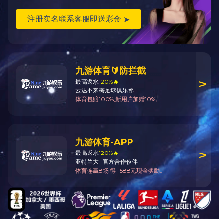
产品名称
开云(中国)热帖烫织带
开云(中国)布缝织带
开云(中国)热帖烫牛津
开云(中国)丝织带提花
产
品
开云(中国)松紧带烫热
导
注：网站及样册仅展示部
航