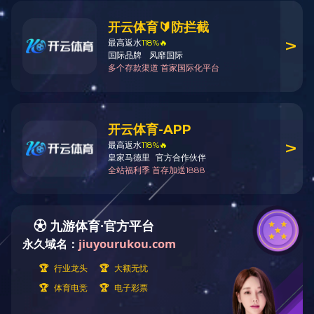
弹性开云(中国)带
渐变开云(中国)面料
彩色开云(中国)布
开云
开
开云(中国)织带
开云(中国)包边条
开云(中国)丝
开云(中国)晶格带