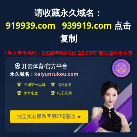
网站
87157829
股票代码
301077
投诉热线：
厂家直销·专注
0571-
开云(中国)布生
开云(中国)新
产研发
开云(中国)
开云(中
辅料开云
材
88156161
CNSS
面料
国)布
材料
开云(中国)面料
炫彩开云(中国)布
开云(中国)印花布
印花开云(中国)面料
普亮开云(中国)布
开云(中国)背心
开云(中国)布
炫彩开
高亮
阻
开
柔软全开云(中国)
布
开云(中国)弹力布