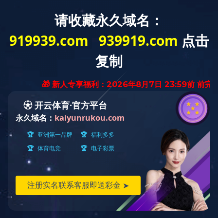
网站
87157829
股票代码
301077
投诉热线：
厂家直销·专注
0571-
开云(中国)布生
开云(中国)新
产研发
开云(中国)
开云(中
辅料开云
材
88156161
CNSS
面料
国)布
材料
开云(中国)新材资
讯
印花开云(中国)面料
普亮开云(中国)布
开云(中国)背心
开云(中国)布
炫彩开
高亮
阻
开
公司公告
开云手机官方网站