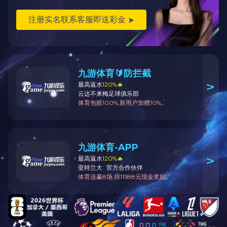
品
擦和洗涤后开云(中国
导
程的工艺参数如含固
航
(3)
粘合剂的透明
外，连接两者的粘合剂
影响反射光光路的畅通
子材料的透明性由本
欢迎咨询开云(中
国)新材