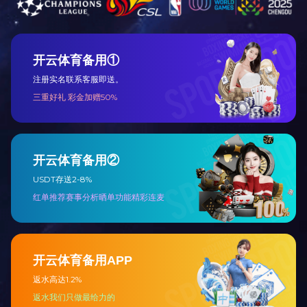
18957150937
开云手机官方网站
（微信同号 扫码添加）
运营中心：杭州市江干区市民街98号尊宝大厦金尊24层
杭州工厂地址：杭州市余杭区径山镇漕桥村凤凰山
关
湖州工厂地址：湖州市长兴县和平镇城南开发区
闭
咨询热线：400-668-3005 0571-87157829
咨
询
QQ咨询
邮箱：cnss@chinastars.com.cn
QQ：1846337587
在线咨询
联系我们
© 开云(中国)新材 2020
浙ICP备05021552号-5
或直接拨打座机电
安博手机端
|
乐鱼直播官网_乐鱼(中国)
|
安博电子官方网站
话
_安博(中国)
|
开云在线注册
|
开云「Kaiyun」中国·官方网
400-668-3005
站
|
九游电子_九游(中国)
|
开云手机版登录入口
|
九游官方