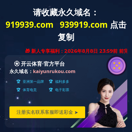
网站
87157829
股票代码
301077
投诉热线：
厂家直销·专注
0571-
开云(中国)布生
开云(中国)新
产研发
开云(中国)
开云(中
辅料开云
材
88156161
CNSS
面料
国)布
材料
开云(中国)新材资
讯
印花开云(中国)面料
普亮开云(中国)布
开云(中国)背心
开云(中国)布
炫彩开
高亮
阻
开
公司公告
开云(中国)布
作为
带开云(中国)材料的
开云手机官方网站
于普通百姓来说均有不