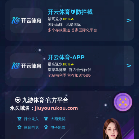
线集中反射，形成醒
动态
渐变开云(中国)面料
彩色开云(中国)布
开云
开
耀眼的光芒，提醒过
行业新闻
知识专座
专家解答