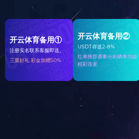
刻，我们怀着感
回首二十载，是
官方网站价值观
有良好的口碑和
勤付出和团队的