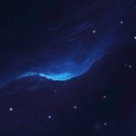
展望未来，开云