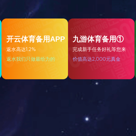
恩与激情，回顾过去，展望未来。
一段砥砺前行、勇攀高峰的旅程。在市场竞争的浪潮中，我们始
，不断提升产品质量和技术水平，赢得了客户的信赖与认可。
市场地位，是国内开云(中国)布细分行业的领军开云手机官
默契配合，更离不开新老客户的合作与支持。