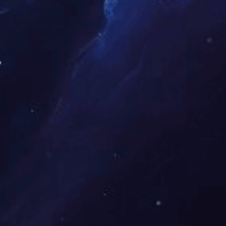
(中国)新材将继续秉承“相互信任、相互帮助、相互理解、共同