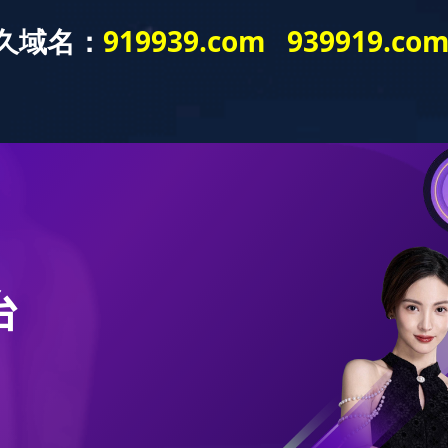
0571-8
咨询热线：
0571-8
投诉热线：
生产研发
辅料开云(中国)
开云(中
样册证
开云手机官方网
材料
国)服
书
站资讯
产品样册
开云手机官
廿载，风华正茂——热烈庆祝开云(
产品证书
方网站动态
开云(中国)开云(中国)
2024-01-30 17:15:2
行业新闻
炫彩开云(中国)面料
高亮开云(中国)布
阻燃开云(中国)布
开云(中国)雨衣
柔软开云(中国)面料
亮银开云(中国)布
开云(中国)热贴膜
开云(中国)棉衣
知识讲座
专家解答