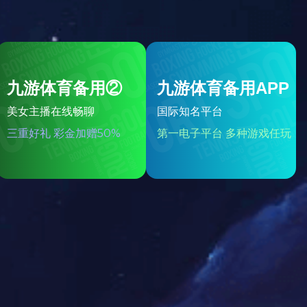
终秉承“诚信、坚持、创新、责任”的开云手机
我们的开云(中国)材料产品在国内外市场上拥
方网站。这一切的成就离不开每一位员工的辛