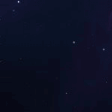
实际使用”的质
站管理，完善内
现开云手机官
二十年风雨兼程