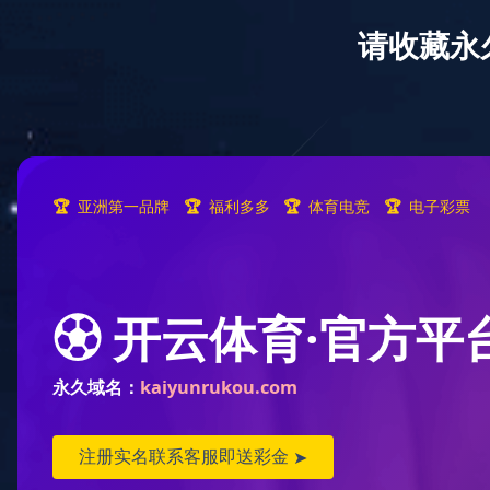
开云手机官方网站
厂家直销·专注开云(中国)布
开云(中国)新
开云(中国)
开云(中
材
CNSS
面料
国)布
星耀
开云(中国)新
材资讯
印花开云(中国)面料
普亮开云(中国)布
开云(中国)背心
开云(中国)布
公司公告
开云手机官方