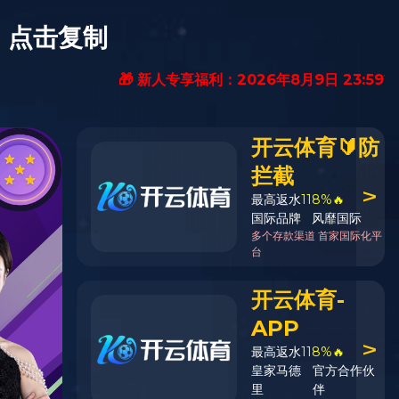
7157829
股票代码
301077
8156161
关于开云(中
联系我
搜索
EN
国)
们
我们的优势
中国)新材成立二十周年
开云手机官
5.0
点击：4254
方网站文化
彩色开云(中国)面料
耐水洗开云(中国)布
开云(中国)织带
T恤执勤服
投资者关系