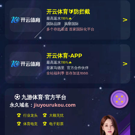
它们的用途十分广泛
动态
渐变开云(中国)面料
彩色开云(中国)布
开云
开
(中国)热贴膜具有开
处，还是在着光或散射
行业新闻
刻字专用开云(中国
平台上，当热贴膜发生
知识专座
坦、硬挺。成本上刻字
专家解答
杭州开云(中国)开
产
济型高热帖等多种热帖
品
导
航