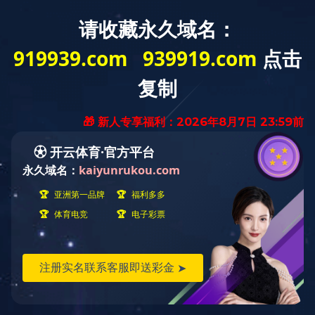
网站
87157829
股票代码
301077
投诉热线：
厂家直销·专注
0571-
开云(中国)布生
开云(中国)新
产研发
开云(中国)
开云(中
辅料开云
材
88156161
CNSS
面料
国)布
材料
开云(中国)新材资
讯
印花开云(中国)面料
普亮开云(中国)布
开云(中国)背心
开云(中国)布
炫彩开
高亮
阻
开
开云(中国)热贴膜
公司公告
能将光线反射回其光源
而避免发生意外。
开云手机官方网站