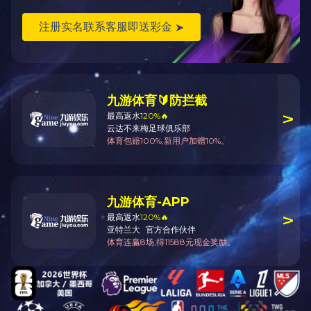
欢迎咨询开云(中
国)新材
18957150937
开云手机官方网站
（微信同号 扫码添加）
运营中心：杭州市江干区市民街98号尊宝大厦金尊24层
杭州工厂地址：杭州市余杭区径山镇漕桥村凤凰山
关
湖州工厂地址：湖州市长兴县和平镇城南开发区
闭
咨询热线：400-668-3005 0571-87157829
咨
询
QQ咨询
邮箱：cnss@chinastars.com.cn
QQ：1846337587
在线咨询