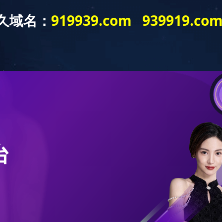
0571-8
咨询热线：
0571-8
投诉热线：
生产研发
辅料开云(中国)
开云(中
样册证
开云手机官方网
材料
国)服
书
站资讯
产品样册
开云手机官
浅谈开云(中国)
产品证书
方网站动态
杨燚
2019-07-03 14:42:00.0
行业新闻
炫彩开云(中国)面料
高亮开云(中国)布
阻燃开云(中国)布
开云(中国)雨衣
柔软开云(中国)面料
亮银开云(中国)布
开云(中国)热贴膜
开云(中国)棉衣
知识讲座
通，给大家的印象肯定是一个“堵”字，特别是早晚上班高峰和节假日
车常常像老奶奶过马路，走一步停两部；人们往往选择最多的出行方式
专家解答
通事故，从今年起，电动自行车新国标将开始实施，骑电瓶车的人硬性
区道路交通安全宣传教育，切实提高老年人交通安全意识和自我保护