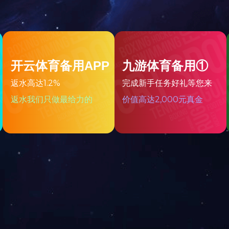
开云(中国)产品
相关链接
24层
开云(中国)布
产品样册
辅料开云(中国)材料
产品证书
开云(中国)面料
关于我们
开云(中国)背心
联系我们
开云(中国)雨衣
新闻资讯