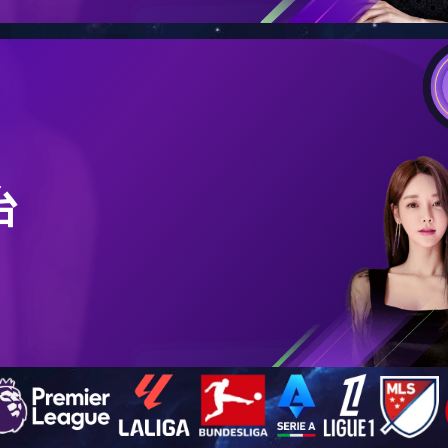
朋友免费发放荧光黄色开云(中国)交通安全背心。老人们一开始不理
开云(中国)弹力布
开云(中国)包边条
冲孔开云(中国)布
开云(中国)丝
开云(中国)背心
，是为了晚上出行时，让机动车驾驶员一眼看到你，这样
)背心主要由开云(中国)条起到安全开云(中国)效果，只要有灯光
中国)材料
是由是有底布、胶黏剂、玻璃珠固定层、玻璃微珠组成。它
微晶格形成的立方角回归反射原理而制成，能将光线反射回其光源处，
中国)背心涉及的行业非常广泛，各大建筑工地、交通执勤人员、环
安全，起到安全保护作用，不管是在夜间还是特殊天气情况下，都能够
便可以大大增加安全系数，从而防止出现意外事故。
建公司、航空公司、煤矿公司等都和杭州开云(中国)开云(中国)
)雨衣
等开云(中国)产品，开云(中国)开云(中国)可以根据每个公司
以达到国标欧标美标等国际标准，满足不同对人们的需求。