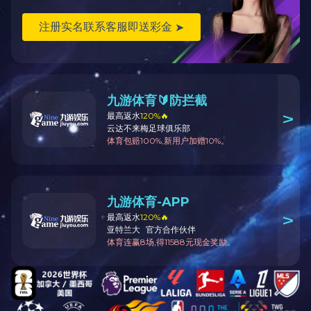
产
品
导
航