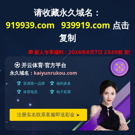
网站
87157829
股票代码
301077
投诉热线：
厂家直销·专注
0571-
开云(中国)布生
开云(中国)新
产研发
开云(中国)
开云(中
辅料开云
材
88156161
CNSS
面料
国)布
材料
开云(中国)新材资
讯
印花开云(中国)面料
普亮开云(中国)布
开云(中国)背心
开云(中国)布
炫彩开
高亮
阻
开
目前，
开云(中
公司公告
法规，必须使用开云(
人员的服装、背带等。
开云手机官方网站
志、标牌、标线上的应