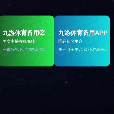
（微信同号 扫码添加）
客服电话/微信
网站地图
关
浙江开云(中国)
闭
咨
chinareflective
询
QQ咨询
在线咨询
18957150937
（微信同号 扫码添加）
联系我们
或直接拨打座机电
话
400-668-3005
站
|
九游电子_九游(中国)
|
开云手机版登录入口
|
九游官方