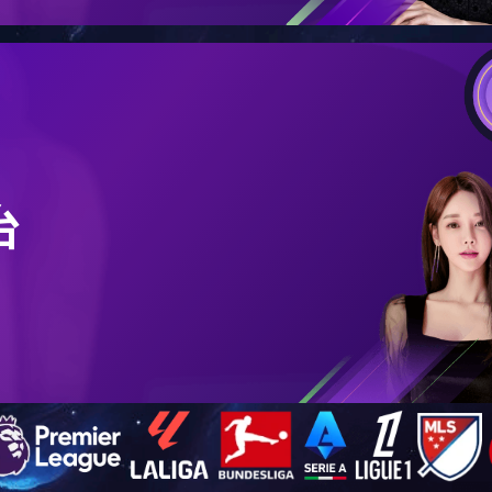
中国)材料
复合用胶粘剂是专为
开云(中国)布
生
开云(中国)弹力布
开云(中国)包边条
冲孔开云(中国)布
开云(中国)丝
苯安全环保溶剂型胶粘剂，产品使用时复合温
且所生产的开云(中国)布耐搓、耐水洗。
京高盟新材料一直从事反应型复合聚氨酯胶粘剂
复合聚氨酯胶粘剂行业龙头开云手机官方网站
、规模最大、市场占有率最高的专业厂家。目前
剂、高铁用聚氨酯胶粘剂、复膜铁专用胶在内
、印刷、交通运输、安全防护、家用电器、建