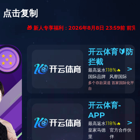
7157829
股票代码
301077
8156161
关于开云(中
联系我
搜索
EN
国)
们
我们的优势
粘剂应用前景广泛
开云手机官
点击：48047
方网站文化
彩色开云(中国)面料
耐水洗开云(中国)布
开云(中国)织带
T恤执勤服
投资者关系
布生产而研制的一种胶粘剂，是无甲
度低、节省能